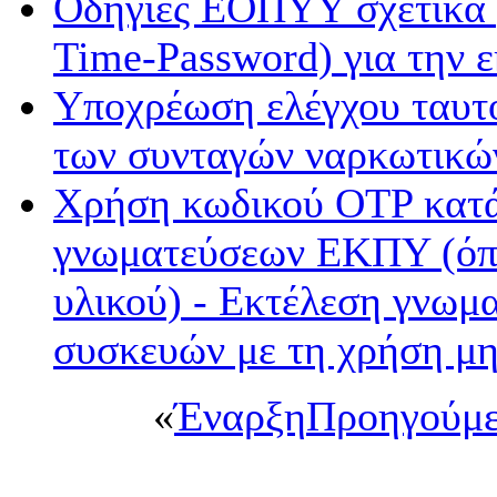
Οδηγίες ΕΟΠΥΥ σχετικά 
Time-Password) για την
Υποχρέωση ελέγχου ταυτ
των συνταγών ναρκωτικ
Χρήση κωδικού OTP κατά 
γνωματεύσεων ΕΚΠΥ (όπω
υλικού) - Εκτέλεση γνωμ
συσκευών με τη χρήση μη
«
Έναρξη
Προηγούμ