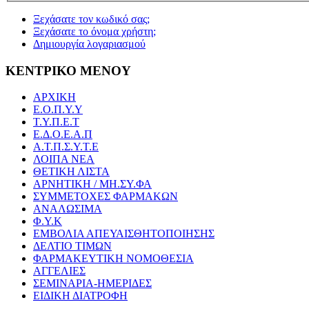
Ξεχάσατε τον κωδικό σας;
Ξεχάσατε το όνομα χρήστη;
Δημιουργία λογαριασμού
ΚΕΝΤΡΙΚΟ ΜΕΝΟΥ
ΑΡΧΙΚΗ
Ε.Ο.Π.Υ.Υ
Τ.Υ.Π.Ε.Τ
Ε.Δ.Ο.Ε.Α.Π
Α.Τ.Π.Σ.Υ.Τ.Ε
ΛΟΙΠΑ ΝΕΑ
ΘΕΤΙΚΗ ΛΙΣΤΑ
ΑΡΝΗΤΙΚΗ / ΜΗ.ΣΥ.ΦΑ
ΣΥΜΜΕΤΟΧΕΣ ΦΑΡΜΑΚΩΝ
ΑΝΑΛΩΣΙΜΑ
Φ.Υ.Κ
ΕΜΒΟΛΙΑ ΑΠΕΥΑΙΣΘΗΤΟΠΟΙΗΣΗΣ
ΔΕΛΤΙΟ ΤΙΜΩΝ
ΦΑΡΜΑΚΕΥΤΙΚΗ ΝΟΜΟΘΕΣΙΑ
ΑΓΓΕΛΙΕΣ
ΣΕΜΙΝΑΡΙΑ-ΗΜΕΡΙΔΕΣ
ΕΙΔΙΚΗ ΔΙΑΤΡΟΦΗ