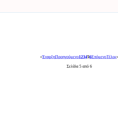
«
Έναρξη
Προηγούμενο
1
2
3
4
5
6
Επόμενο
Τέλος
Σελίδα 5 από 6