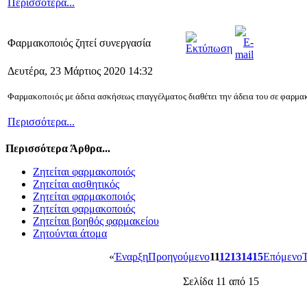
Περισσότερα...
Φαρμακοποιός ζητεί συνεργασία
Δευτέρα, 23 Μάρτιος 2020 14:32
Φαρμακοποιός με άδεια ασκήσεως επαγγέλματος διαθέτει την άδεια του σε φαρμα
Περισσότερα...
Περισσότερα Άρθρα...
Ζητείται φαρμακοποιός
Ζητείται αισθητικός
Ζητείται φαρμακοποιός
Ζητείται φαρμακοποιός
Ζητείται βοηθός φαρμακείου
Ζητούνται άτομα
«
Έναρξη
Προηγούμενο
11
12
13
14
15
Επόμενο
Σελίδα 11 από 15