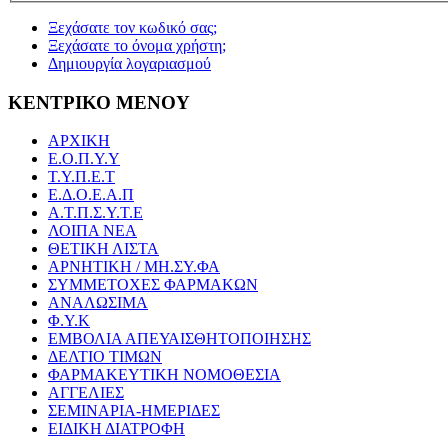
Ξεχάσατε τον κωδικό σας;
Ξεχάσατε το όνομα χρήστη;
Δημιουργία λογαριασμού
ΚΕΝΤΡΙΚΟ ΜΕΝΟΥ
ΑΡΧΙΚΗ
Ε.Ο.Π.Υ.Υ
Τ.Υ.Π.Ε.Τ
Ε.Δ.Ο.Ε.Α.Π
Α.Τ.Π.Σ.Υ.Τ.Ε
ΛΟΙΠΑ ΝΕΑ
ΘΕΤΙΚΗ ΛΙΣΤΑ
ΑΡΝΗΤΙΚΗ / ΜΗ.ΣΥ.ΦΑ
ΣΥΜΜΕΤΟΧΕΣ ΦΑΡΜΑΚΩΝ
ΑΝΑΛΩΣΙΜΑ
Φ.Υ.Κ
ΕΜΒΟΛΙΑ ΑΠΕΥΑΙΣΘΗΤΟΠΟΙΗΣΗΣ
ΔΕΛΤΙΟ ΤΙΜΩΝ
ΦΑΡΜΑΚΕΥΤΙΚΗ ΝΟΜΟΘΕΣΙΑ
ΑΓΓΕΛΙΕΣ
ΣΕΜΙΝΑΡΙΑ-ΗΜΕΡΙΔΕΣ
ΕΙΔΙΚΗ ΔΙΑΤΡΟΦΗ