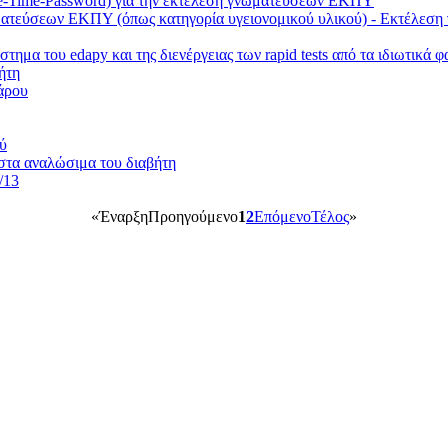
-Time-Password) για την εκτέλεση γνωματεύσεων ΕΚΠΥ
ατεύσεων ΕΚΠΥ (όπως κατηγορία υγειονομικού υλικού) - Εκτέλεση
α του edapy και της διενέργειας των rapid tests από τα ιδιωτικά 
ήτη
άρου
ύ
στα αναλώσιμα του διαβήτη
/13
«
Έναρξη
Προηγούμενο
1
2
Επόμενο
Τέλος
»