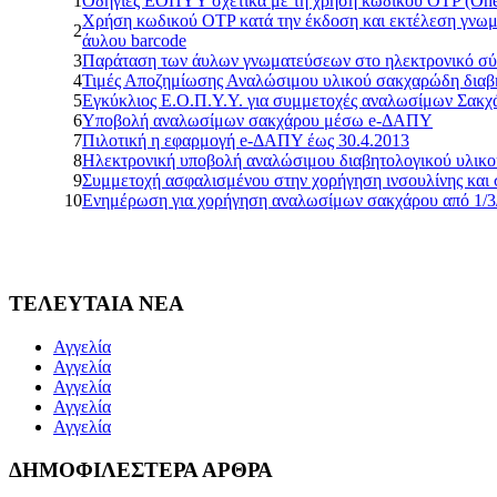
1
Οδηγίες ΕΟΠΥΥ σχετικά με τη χρήση κωδικού OTP (One
Χρήση κωδικού OTP κατά την έκδοση και εκτέλεση γνωμ
2
άυλου barcode
3
Παράταση των άυλων γνωματεύσεων στο ηλεκτρονικό σύστημ
4
Τιμές Αποζημίωσης Αναλώσιμου υλικού σακχαρώδη διαβ
5
Εγκύκλιος Ε.Ο.Π.Υ.Υ. για συμμετοχές αναλωσίμων Σακχ
6
Υποβολή αναλωσίμων σακχάρου μέσω e-ΔΑΠΥ
7
Πιλοτική η εφαρμογή e-ΔΑΠΥ έως 30.4.2013
8
Ηλεκτρονική υποβολή αναλώσιμου διαβητολογικού υλικο
9
Συμμετοχή ασφαλισμένου στην χορήγηση ινσουλίνης και 
10
Ενημέρωση για χορήγηση αναλωσίμων σακχάρου από 1/3
ΤΕΛΕΥΤΑΙΑ ΝΕΑ
Αγγελία
Αγγελία
Αγγελία
Αγγελία
Αγγελία
ΔΗΜΟΦΙΛΕΣΤΕΡΑ ΑΡΘΡΑ