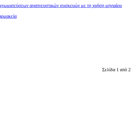
 γνωματεύσεων αναπνευστικών συσκευών με τη χρήση μηνιαίου
φαρμακεία
Σελίδα 1 από 2