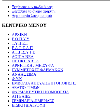
Ξεχάσατε τον κωδικό σας;
Ξεχάσατε το όνομα χρήστη;
Δημιουργία λογαριασμού
ΚΕΝΤΡΙΚΟ ΜΕΝΟΥ
ΑΡΧΙΚΗ
Ε.Ο.Π.Υ.Υ
Τ.Υ.Π.Ε.Τ
Ε.Δ.Ο.Ε.Α.Π
Α.Τ.Π.Σ.Υ.Τ.Ε
ΛΟΙΠΑ ΝΕΑ
ΘΕΤΙΚΗ ΛΙΣΤΑ
ΑΡΝΗΤΙΚΗ / ΜΗ.ΣΥ.ΦΑ
ΣΥΜΜΕΤΟΧΕΣ ΦΑΡΜΑΚΩΝ
ΑΝΑΛΩΣΙΜΑ
Φ.Υ.Κ
ΕΜΒΟΛΙΑ ΑΠΕΥΑΙΣΘΗΤΟΠΟΙΗΣΗΣ
ΔΕΛΤΙΟ ΤΙΜΩΝ
ΦΑΡΜΑΚΕΥΤΙΚΗ ΝΟΜΟΘΕΣΙΑ
ΑΓΓΕΛΙΕΣ
ΣΕΜΙΝΑΡΙΑ-ΗΜΕΡΙΔΕΣ
ΕΙΔΙΚΗ ΔΙΑΤΡΟΦΗ