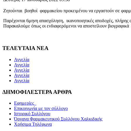
Ζητούνται βοηθοί φαρμακείου προκειμένου να εργαστούν σε φα
Παρέχονται 6μηνη απασχόληση, ικανοποιητικές αποδοχές, πλήρης 
Παρακαλούμε όπως οι ενδιαφερόμενοι να αποστείλουν βιογραφικά
ΤΕΛΕΥΤΑΙΑ ΝΕΑ
Αγγελία
Αγγελία
Αγγελία
Αγγελία
Αγγελία
ΔΗΜΟΦΙΛΕΣΤΕΡΑ ΑΡΘΡΑ
Εφημερίες_
Επικοινωνία με τον σύλλογο
Ιστορικό Συλλόγου
Όργανα Φαρμακευτικού Συλλόγου Χαλκιδικής
Χρήσιμα Τηλέφωνα