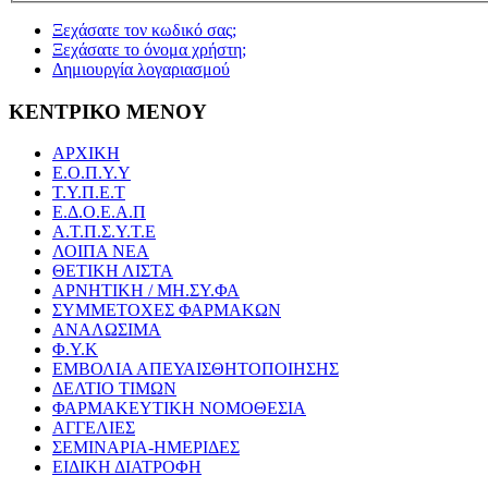
Ξεχάσατε τον κωδικό σας;
Ξεχάσατε το όνομα χρήστη;
Δημιουργία λογαριασμού
ΚΕΝΤΡΙΚΟ ΜΕΝΟΥ
ΑΡΧΙΚΗ
Ε.Ο.Π.Υ.Υ
Τ.Υ.Π.Ε.Τ
Ε.Δ.Ο.Ε.Α.Π
Α.Τ.Π.Σ.Υ.Τ.Ε
ΛΟΙΠΑ ΝΕΑ
ΘΕΤΙΚΗ ΛΙΣΤΑ
ΑΡΝΗΤΙΚΗ / ΜΗ.ΣΥ.ΦΑ
ΣΥΜΜΕΤΟΧΕΣ ΦΑΡΜΑΚΩΝ
ΑΝΑΛΩΣΙΜΑ
Φ.Υ.Κ
ΕΜΒΟΛΙΑ ΑΠΕΥΑΙΣΘΗΤΟΠΟΙΗΣΗΣ
ΔΕΛΤΙΟ ΤΙΜΩΝ
ΦΑΡΜΑΚΕΥΤΙΚΗ ΝΟΜΟΘΕΣΙΑ
ΑΓΓΕΛΙΕΣ
ΣΕΜΙΝΑΡΙΑ-ΗΜΕΡΙΔΕΣ
ΕΙΔΙΚΗ ΔΙΑΤΡΟΦΗ