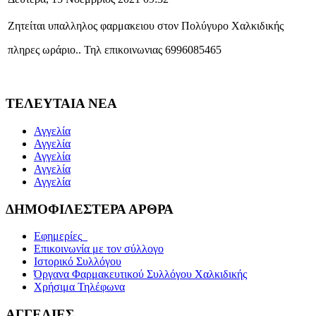
Ζητείται υπαλληλος φαρμακειου στον Πολύγυρο Χαλκιδικής
πληρες ωράριο.. Τηλ επικοινωνιας 6996085465
ΤΕΛΕΥΤΑΙΑ ΝΕΑ
Αγγελία
Αγγελία
Αγγελία
Αγγελία
Αγγελία
ΔΗΜΟΦΙΛΕΣΤΕΡΑ ΑΡΘΡΑ
Εφημερίες_
Επικοινωνία με τον σύλλογο
Ιστορικό Συλλόγου
Όργανα Φαρμακευτικού Συλλόγου Χαλκιδικής
Χρήσιμα Τηλέφωνα
ΑΓΓΕΛΙΕΣ