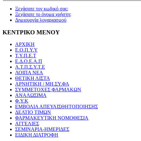
Ξεχάσατε τον κωδικό σας;
Ξεχάσατε το όνομα χρήστη;
Δημιουργία λογαριασμού
ΚΕΝΤΡΙΚΟ ΜΕΝΟΥ
ΑΡΧΙΚΗ
Ε.Ο.Π.Υ.Υ
Τ.Υ.Π.Ε.Τ
Ε.Δ.Ο.Ε.Α.Π
Α.Τ.Π.Σ.Υ.Τ.Ε
ΛΟΙΠΑ ΝΕΑ
ΘΕΤΙΚΗ ΛΙΣΤΑ
ΑΡΝΗΤΙΚΗ / ΜΗ.ΣΥ.ΦΑ
ΣΥΜΜΕΤΟΧΕΣ ΦΑΡΜΑΚΩΝ
ΑΝΑΛΩΣΙΜΑ
Φ.Υ.Κ
ΕΜΒΟΛΙΑ ΑΠΕΥΑΙΣΘΗΤΟΠΟΙΗΣΗΣ
ΔΕΛΤΙΟ ΤΙΜΩΝ
ΦΑΡΜΑΚΕΥΤΙΚΗ ΝΟΜΟΘΕΣΙΑ
ΑΓΓΕΛΙΕΣ
ΣΕΜΙΝΑΡΙΑ-ΗΜΕΡΙΔΕΣ
ΕΙΔΙΚΗ ΔΙΑΤΡΟΦΗ