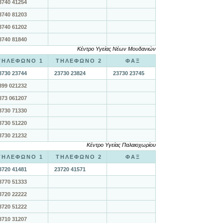
3740 41254
3740 81203
3740 61202
3740 81840
Κέντρο Υγείας Νέων Μουδανιών
ΤΗΛΕΦΩΝΟ 1
ΤΗΛΕΦΩΝΟ 2
ΦΑΞ
3730 23744
23730 23824
23730 23745
399 021232
373 061207
3730 71330
3730 51220
3730 21232
Κέντρο Υγείας Παλαιοχωρίου
ΤΗΛΕΦΩΝΟ 1
ΤΗΛΕΦΩΝΟ 2
ΦΑΞ
3720 41481
23720 41571
3770 51333
3720 22222
3720 51222
3710 31207