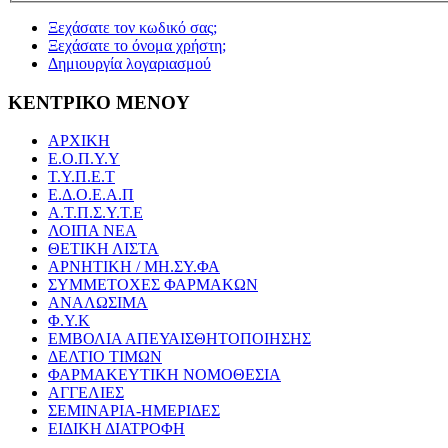
Ξεχάσατε τον κωδικό σας;
Ξεχάσατε το όνομα χρήστη;
Δημιουργία λογαριασμού
ΚΕΝΤΡΙΚΟ ΜΕΝΟΥ
ΑΡΧΙΚΗ
Ε.Ο.Π.Υ.Υ
Τ.Υ.Π.Ε.Τ
Ε.Δ.Ο.Ε.Α.Π
Α.Τ.Π.Σ.Υ.Τ.Ε
ΛΟΙΠΑ ΝΕΑ
ΘΕΤΙΚΗ ΛΙΣΤΑ
ΑΡΝΗΤΙΚΗ / ΜΗ.ΣΥ.ΦΑ
ΣΥΜΜΕΤΟΧΕΣ ΦΑΡΜΑΚΩΝ
ΑΝΑΛΩΣΙΜΑ
Φ.Υ.Κ
ΕΜΒΟΛΙΑ ΑΠΕΥΑΙΣΘΗΤΟΠΟΙΗΣΗΣ
ΔΕΛΤΙΟ ΤΙΜΩΝ
ΦΑΡΜΑΚΕΥΤΙΚΗ ΝΟΜΟΘΕΣΙΑ
ΑΓΓΕΛΙΕΣ
ΣΕΜΙΝΑΡΙΑ-ΗΜΕΡΙΔΕΣ
ΕΙΔΙΚΗ ΔΙΑΤΡΟΦΗ