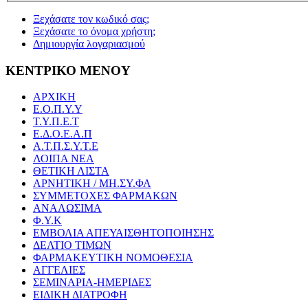
Ξεχάσατε τον κωδικό σας;
Ξεχάσατε το όνομα χρήστη;
Δημιουργία λογαριασμού
ΚΕΝΤΡΙΚΟ ΜΕΝΟΥ
ΑΡΧΙΚΗ
Ε.Ο.Π.Υ.Υ
Τ.Υ.Π.Ε.Τ
Ε.Δ.Ο.Ε.Α.Π
Α.Τ.Π.Σ.Υ.Τ.Ε
ΛΟΙΠΑ ΝΕΑ
ΘΕΤΙΚΗ ΛΙΣΤΑ
ΑΡΝΗΤΙΚΗ / ΜΗ.ΣΥ.ΦΑ
ΣΥΜΜΕΤΟΧΕΣ ΦΑΡΜΑΚΩΝ
ΑΝΑΛΩΣΙΜΑ
Φ.Υ.Κ
ΕΜΒΟΛΙΑ ΑΠΕΥΑΙΣΘΗΤΟΠΟΙΗΣΗΣ
ΔΕΛΤΙΟ ΤΙΜΩΝ
ΦΑΡΜΑΚΕΥΤΙΚΗ ΝΟΜΟΘΕΣΙΑ
ΑΓΓΕΛΙΕΣ
ΣΕΜΙΝΑΡΙΑ-ΗΜΕΡΙΔΕΣ
ΕΙΔΙΚΗ ΔΙΑΤΡΟΦΗ