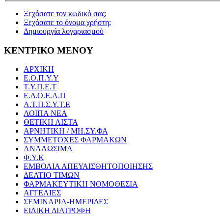
Ξεχάσατε τον κωδικό σας;
Ξεχάσατε το όνομα χρήστη;
Δημιουργία λογαριασμού
ΚΕΝΤΡΙΚΟ ΜΕΝΟΥ
ΑΡΧΙΚΗ
Ε.Ο.Π.Υ.Υ
Τ.Υ.Π.Ε.Τ
Ε.Δ.Ο.Ε.Α.Π
Α.Τ.Π.Σ.Υ.Τ.Ε
ΛΟΙΠΑ ΝΕΑ
ΘΕΤΙΚΗ ΛΙΣΤΑ
ΑΡΝΗΤΙΚΗ / ΜΗ.ΣΥ.ΦΑ
ΣΥΜΜΕΤΟΧΕΣ ΦΑΡΜΑΚΩΝ
ΑΝΑΛΩΣΙΜΑ
Φ.Υ.Κ
ΕΜΒΟΛΙΑ ΑΠΕΥΑΙΣΘΗΤΟΠΟΙΗΣΗΣ
ΔΕΛΤΙΟ ΤΙΜΩΝ
ΦΑΡΜΑΚΕΥΤΙΚΗ ΝΟΜΟΘΕΣΙΑ
ΑΓΓΕΛΙΕΣ
ΣΕΜΙΝΑΡΙΑ-ΗΜΕΡΙΔΕΣ
ΕΙΔΙΚΗ ΔΙΑΤΡΟΦΗ