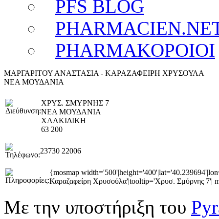
PFS BLOG
PHARMACIEN.NE
PHARMAKOPOIOI
ΜΑΡΓΑΡΙΤΟΥ ΑΝΑΣΤΑΣΙΑ - ΚΑΡΑΖΑΦΕΙΡΗ ΧΡΥΣΟΥΛΑ
ΝΕΑ ΜΟΥΔΑΝΙΑ
ΧΡΥΣ. ΣΜΥΡΝΗΣ 7
ΝΕΑ ΜΟΥΔΑΝΙΑ
ΧΑΛΚΙΔΙΚΗ
63 200
23730 22006
{mosmap width='500'|height='400'|lat='40.239694'|l
Καραζαφείρη Χρυσούλα'|tooltip='Χρυσ. Σμύρνης 7'| mar
Με την υποστήριξη του
Pyr