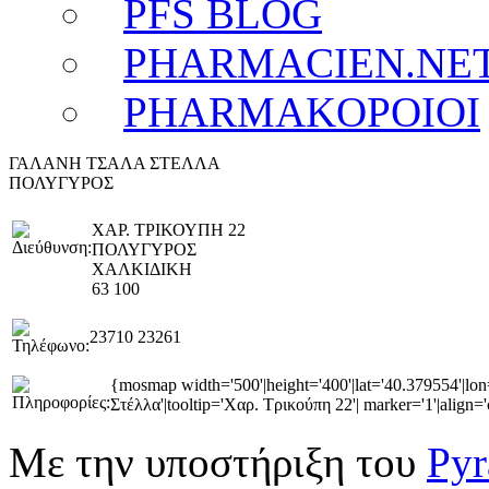
PFS BLOG
PHARMACIEN.NE
PHARMAKOPOIOI
ΓΑΛΑΝΗ ΤΣΑΛΑ ΣΤΕΛΛΑ
ΠΟΛΥΓΥΡΟΣ
ΧΑΡ. ΤΡΙΚΟΥΠΗ 22
ΠΟΛΥΓΥΡΟΣ
ΧΑΛΚΙΔΙΚΗ
63 100
23710 23261
{mosmap width='500'|height='400'|lat='40.379554'|l
Στέλλα'|tooltip='Χαρ. Τρικούπη 22'| marker='1'|align='
Με την υποστήριξη του
Pyr